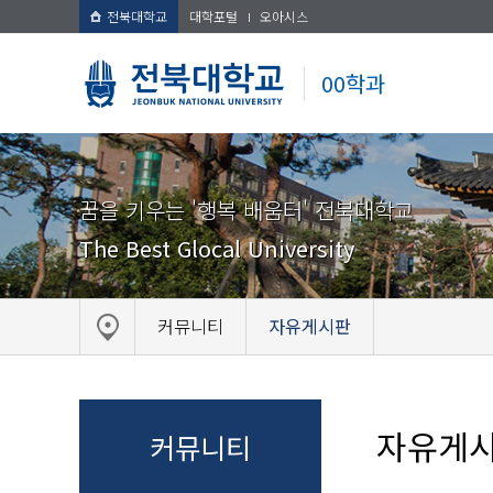
전북대학교
대학포털
오아시스
00학과
꿈을 키우는 '행복 배움터' 전북대학교
The Best Glocal University
커뮤니티
자유게시판
자유게
커뮤니티